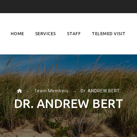
Skip
to
content
HOME
SERVICES
STAFF
TELEMED VISIT
→
Team Members
→
Dr. ANDREW BERT
DR. ANDREW BERT