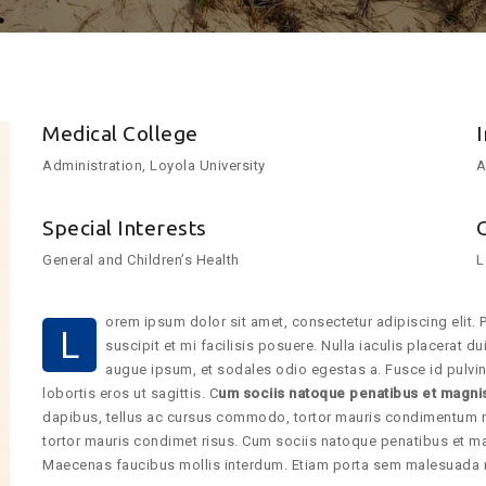
Medical College
Administration, Loyola University
A
Special Interests
General and Children’s Health
L
orem ipsum dolor sit amet, consectetur adipiscing elit. P
L
suscipit et mi facilisis posuere. Nulla iaculis placerat 
augue ipsum, et sodales odio egestas a. Fusce id pulvin
lobortis eros ut sagittis. C
um sociis natoque penatibus et magni
dapibus, tellus ac cursus commodo, tortor mauris condimentum 
tortor mauris condimet risus. Cum sociis natoque penatibus et ma
Maecenas faucibus mollis interdum. Etiam porta sem malesuada