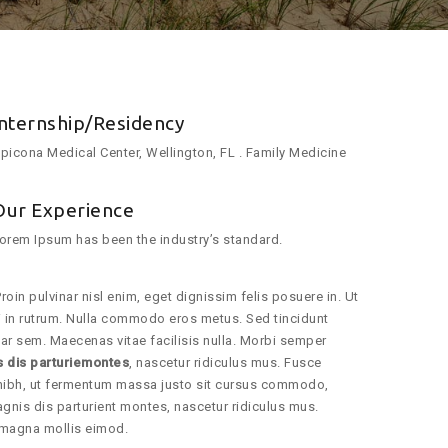
Internship/Residency
picona Medical Center, Wellington, FL . Family Medicine
Our Experience
orem Ipsum has been the industry’s standard.
roin pulvinar nisl enim, eget dignissim felis posuere in. Ut
dui in rutrum. Nulla commodo eros metus. Sed tincidunt
ar sem. Maecenas vitae facilisis nulla. Morbi semper
s dis parturiemontes
, nascetur ridiculus mus. Fusce
nibh, ut fermentum massa justo sit cursus commodo,
gnis dis parturient montes, nascetur ridiculus mus.
 magna mollis eimod.